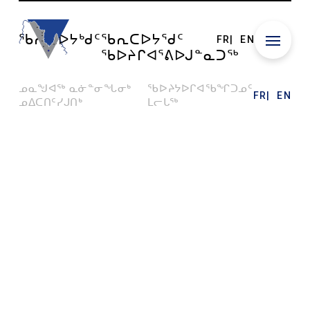
ᖃᕆᑕᐅᔭᒃᑯᑦ
ᖃᕆᑕᐅᔭᕐᑯᑦ
FR
EN
ᖃᐅᔨᒋᐊᕐᕕᐅᒍᓐᓇᑐᖅ
ᓄᓇᖑᐊᖅ ᓇᓃᓐᓂᖓᓂᒃ
ᖃᐅᔨᔭᐅᒋᐊᖃᖏᑐᓄᑦ
FR
EN
ᓄᐃᑕᑎᑦᓯᒍᑎᒃ
ᒪᓕᒐᖅ