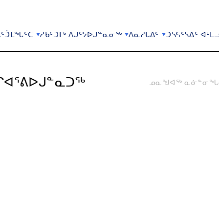
ᑦᑑᒪᖓᑦᑕ
ᓱᑲᑦᑐᒥᒃ ᐱᒍᑦᔭᐅᒍᓐᓇᓂᖅ
ᐱᓇᓱᒐᐃᑦ
ᑐᓴᕋᑦᓴᐃᑦ ᐊᒻᒪ
ᒋᐊᕐᕕᐅᒍᓐᓇᑐᖅ
ᓄᓇᖑᐊᖅ ᓇᓃᓐᓂᖓᓂ