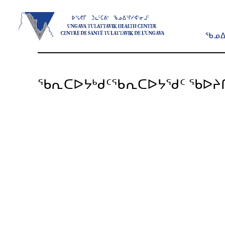
ᖃᓄᐃ
ᖃᕆᑕᐅᔭᒃᑯᑦ
ᖃᕆᑕᐅᔭᕐᑯᑦ ᖃᐅᔨ