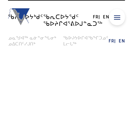
ᖃᕆᑕᐅᔭᒃᑯᑦ
ᖃᕆᑕᐅᔭᕐᑯᑦ
FR
EN
ᖃᐅᔨᒋᐊᕐᕕᐅᒍᓐᓇᑐᖅ
ᓄᓇᖑᐊᖅ ᓇᓃᓐᓂᖓᓂᒃ
ᖃᐅᔨᔭᐅᒋᐊᖃᖏᑐᓄᑦ
FR
EN
ᓄᐃᑕᑎᑦᓯᒍᑎᒃ
ᒪᓕᒐᖅ