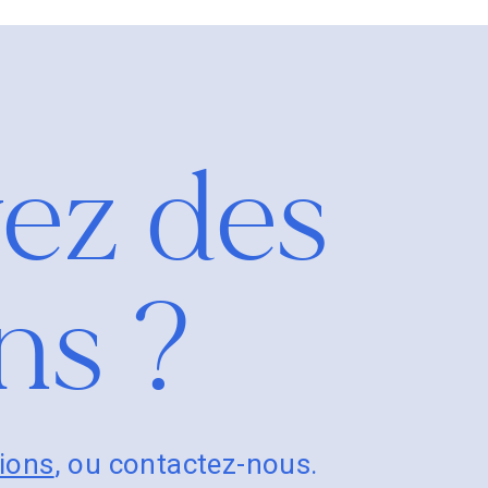
ez des
ns ?
tions
, ou contactez-nous.