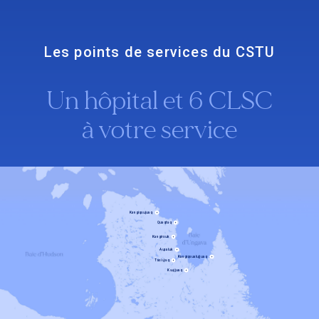
Les points de services du CSTU
Un hôpital et 6 CLSC
à votre service
Kangiqsujuaq
+
Quaqtaq
+
Kangirsuk
+
Aupaluk
+
Kangiqsualujjuaq
+
Tasiujaq
+
Kuujjuaq
+