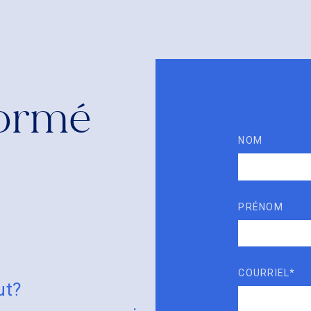
formé
NOM
PRÉNOM
COURRIEL*
ut?