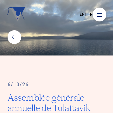
EN
IN
6/10/26
Assemblée générale
annuelle de Tulattavik